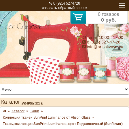
8 (925) 5274728
заказать обратный звонок
0 товаров
0 руб.
⏰ пн-пт 10:00 - 17:00
8 (925) 527-47-28
info@artsakvoyaj.ru
Каталог
развернуть
»
Каталог
»
Ткани
»
Коллекция тканей SunPrint Luminance от Alison Glass
»
Ткань, коллекция SunPrint Luminance, цвет Подсолнечный (Sunflower)