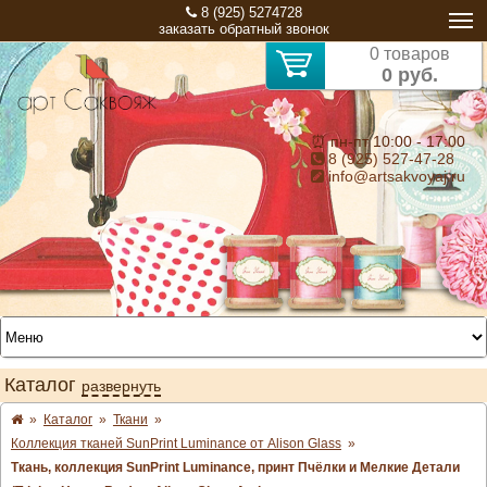
8 (925) 5274728
заказать обратный звонок
0 товаров
0 руб.
⏰ пн-пт 10:00 - 17:00
8 (925) 527-47-28
info@artsakvoyaj.ru
Каталог
развернуть
»
Каталог
»
Ткани
»
Коллекция тканей SunPrint Luminance от Alison Glass
»
Ткань, коллекция SunPrint Luminance, принт Пчёлки и Мелкие Детали