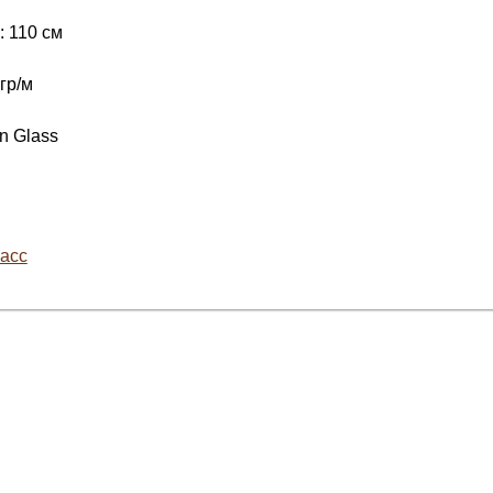
 110 см
гр/м
n Glass
асс