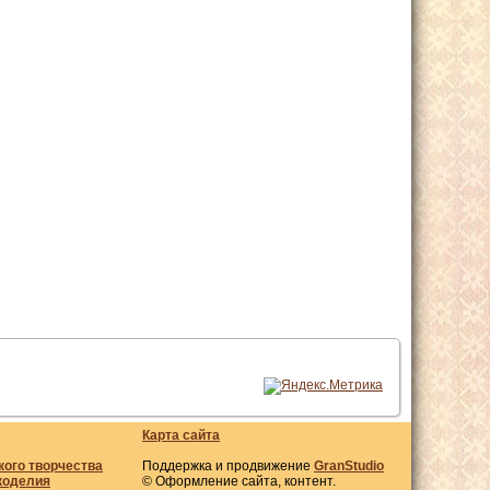
Карта сайта
кого творчества
Поддержка и продвижение
GranStudio
коделия
© Оформление сайта, контент.