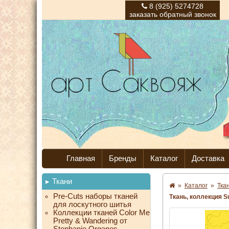
8 (925) 5274728
заказать обратный звонок
Главная
Бренды
Каталог
Доставка
Ткани
»
Каталог
»
Тка
Pre-Cuts наборы тканей
Ткань, коллекция Su
для лоскутного шитья
Коллекции тканей Color Me
Pretty & Wandering от
Stephanie Organes