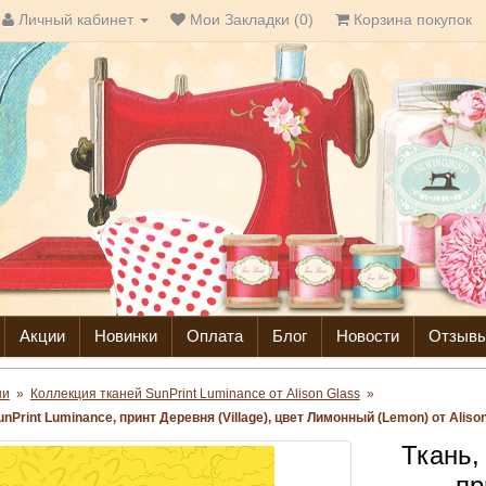
Личный кабинет
Мои Закладки (0)
Корзина покупок
Акции
Новинки
Оплата
Блог
Новости
Отзыв
ни
»
Коллекция тканей SunPrint Luminance от Alison Glass
»
nPrint Luminance, принт Деревня (Village), цвет Лимонный (Lemon) от Aliso
Ткань,
пр