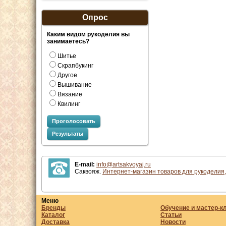
Опрос
Каким видом рукоделия вы
занимаетесь?
Шитье
Скрапбукинг
Другое
Вышивание
Вязание
Квилинг
Проголосовать
Результаты
E-mail:
info@artsakvoyaj.ru
Саквояж.
Интернет-магазин товаров для рукоделия,
Меню
Бренды
Обучение и мастер-к
Каталог
Статьи
Доставка
Новости