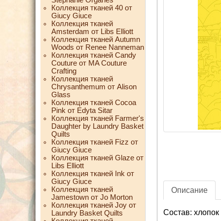
Коллекция тканей 40 от
Giucy Giuce
Коллекция тканей
Amsterdam от Libs Elliott
Коллекция тканей Autumn
Woods от Renee Nanneman
Коллекция тканей Candy
Couture от MA Couture
Crafting
Коллекция тканей
Chrysanthemum от Alison
Glass
Коллекция тканей Cocoa
Pink от Edyta Sitar
Коллекция тканей Farmer's
Daughter by Laundry Basket
Quilts
Коллекция тканей Fizz от
Giucy Giuce
Коллекция тканей Glaze от
Libs Elliott
Коллекция тканей Ink от
Giucy Giuce
Коллекция тканей
Описание
Jamestown от Jo Morton
Коллекция тканей Joy от
Состав: хлопок
Laundry Basket Quilts
Коллекция тканей