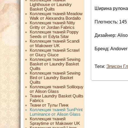
Lighthouse от Laundry
Ширина рулона:
Basket Quilts
Коллекция тканей Meadow
Walk от Alexandra Bordallo
Плотность: 145 
Коллекция тканей Nitty
Gritty от Jordan Fabrics
Коллекция тканей Poppy
Дизайнер: Aliso
Seeds от Edyta Sitar
Коллекция тканей Scandi
от Makower UK
Бренд: Andover
Коллекция тканей Scrawl
от Giucy Giuce
Коллекция тканей Sewing
Basket от Laundry Basket
Теги:
Элисон Гл
Quilts
Коллекция тканей Sewing
Bird от Laundry Basket
Quilts
Коллекция тканей Soliloquy
от Alison Glass
Ткани Laundry Basket Quilts
Fabrics
Ткани от Тулы Пинк
Коллекция тканей SunPrint
Luminance от Alison Glass
Коллекция тканей
Spraytime от Makower UK
Коллекция тканей Linen