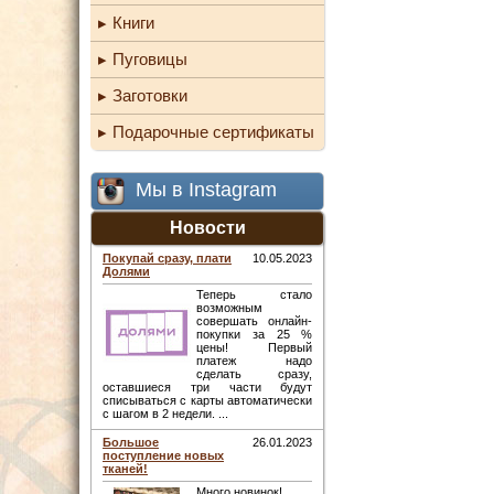
Книги
Пуговицы
Заготовки
Подарочные сертификаты
Мы в Instagram
Новости
Покупай сразу, плати
10.05.2023
Долями
Теперь стало
возможным
совершать онлайн-
покупки за 25 %
цены! Первый
платеж надо
сделать сразу,
оставшиеся три части будут
списываться с карты автоматически
с шагом в 2 недели. ...
Большое
26.01.2023
поступление новых
тканей!
Много новинок! ...