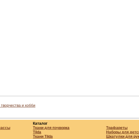
 творчества и хобби
Каталог
лассы
Ткани для пэчворка
Трафареты
Tilda
Наборы для детс
Ткани Tilda
Шкатулки для ру