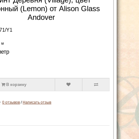
нный (Lemon) от Alison Glass
Andover
71/Y1
5 м
метр
В корзину
0 отзывов
/
Написать отзыв