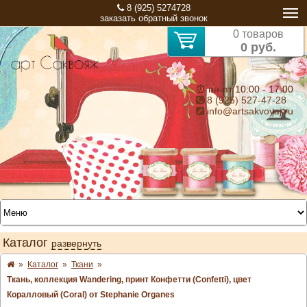
8 (925) 5274728
заказать обратный звонок
0 товаров
0 руб.
⏰ пн-пт 10:00 - 17:00
8 (925) 527-47-28
info@artsakvoyaj.ru
Каталог
развернуть
»
Каталог
»
Ткани
»
Ткань, коллекция Wandering, принт Конфетти (Confetti), цвет
Коралловый (Coral) от Stephanie Organes