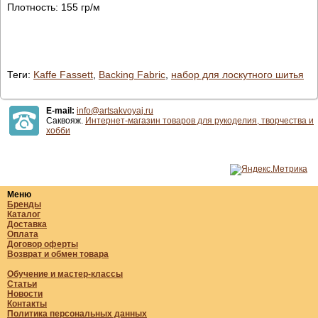
Плотность: 155 гр/м
Теги:
Kaffe Fassett
,
Backing Fabric
,
набор для лоскутного шитья
E-mail:
info@artsakvoyaj.ru
Саквояж.
Интернет-магазин товаров для рукоделия, творчества и
хобби
Меню
Бренды
Каталог
Доставка
Оплата
Договор оферты
Возврат и обмен товара
Обучение и мастер-классы
Статьи
Новости
Контакты
Политика персональных данных