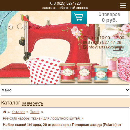
8 (925) 5274728
заказать обратный звонок
0 товаров
0 руб.
⏰ пн-пт 10:00 - 17:00
8 (925) 527-47-28
info@artsakvoyaj.ru
Каталог
развернуть
»
Каталог
»
Ткани
»
Pre-Cuts наборы тканей для лоскутного шитья
»
Набор тканей 1/4 ярда, 20 отрезов, цвет Полярная звезда (Polaris) от