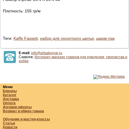
Плотность: 155 гр/м
Теги:
Kaffe Fassett
,
набор для лоскутного шитья
,
шарм-пак
E-mail:
info@artsakvoyaj.ru
Саквояж.
Интернет-магазин товаров для рукоделия, творчества и
хобби
Меню
Бренды
Каталог
Доставка
Оплата
Договор оферты
Возврат и обмен товара
Обучение и мастер-классы
Статьи
Новости