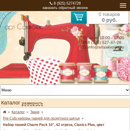
8 (925) 5274728
заказать обратный звонок
0 товаров
0 руб.
⏰ пн-пт 10:00 - 17:00
8 (925) 527-47-28
info@artsakvoyaj.ru
Каталог
развернуть
»
Каталог
»
Ткани
»
Pre-Cuts наборы тканей для лоскутного шитья
»
Набор тканей Charm Pack 10", 42 отреза, Clasics Plus, цвет