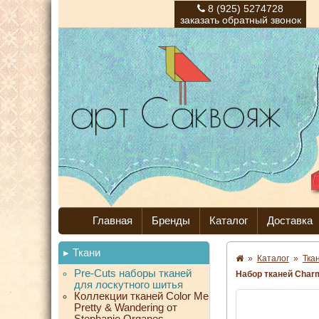
8 (925) 5274728
заказать обратный звонок
Главная
Бренды
Каталог
Доставка
Ткани
»
Каталог
»
Тка
Pre-Cuts наборы тканей
Набор тканей Charm 
для лоскутного шитья
Коллекции тканей Color Me
Pretty & Wandering от
Stephanie Organes