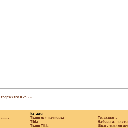
 творчества и хобби
Каталог
лассы
Ткани для пэчворка
Трафареты
Tilda
Наборы для детс
Ткани Tilda
Шкатулки для ру