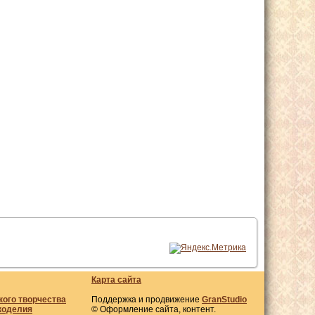
Карта сайта
кого творчества
Поддержка и продвижение
GranStudio
коделия
© Оформление сайта, контент.