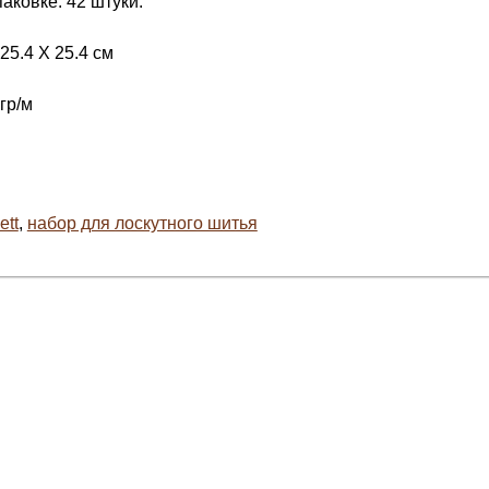
аковке: 42 штуки.
25.4 Х 25.4 см
гр/м
ett
,
набор для лоскутного шитья