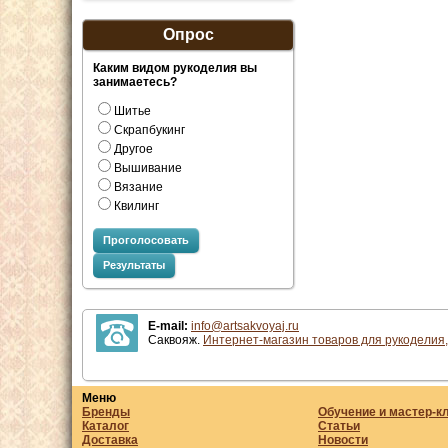
Опрос
Каким видом рукоделия вы
занимаетесь?
Шитье
Скрапбукинг
Другое
Вышивание
Вязание
Квилинг
Проголосовать
Результаты
E-mail:
info@artsakvoyaj.ru
Саквояж.
Интернет-магазин товаров для рукоделия,
Меню
Бренды
Обучение и мастер-к
Каталог
Статьи
Доставка
Новости