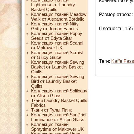
Количество в уп
Lighthouse от Laundry
Basket Quilts
Коллекция тканей Meadow
Размер отреза: 
Walk от Alexandra Bordallo
Коллекция тканей Nitty
Плотность: 155 
Gritty от Jordan Fabrics
Коллекция тканей Poppy
Seeds от Edyta Sitar
Коллекция тканей Scandi
от Makower UK
Коллекция тканей Scrawl
от Giucy Giuce
Теги:
Kaffe Fass
Коллекция тканей Sewing
Basket от Laundry Basket
Quilts
Коллекция тканей Sewing
Bird от Laundry Basket
Quilts
Коллекция тканей Soliloquy
от Alison Glass
Ткани Laundry Basket Quilts
Fabrics
Ткани от Тулы Пинк
Коллекция тканей SunPrint
Luminance от Alison Glass
Коллекция тканей
Spraytime от Makower UK
Коллекция тканей Linen