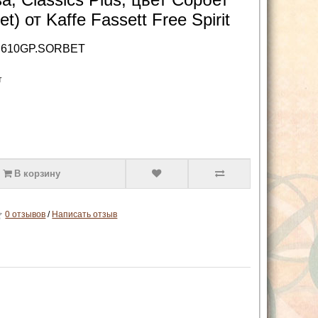
et) от Kaffe Fassett Free Spirit
B610GP.SORBET
т
В корзину
0 отзывов
/
Написать отзыв