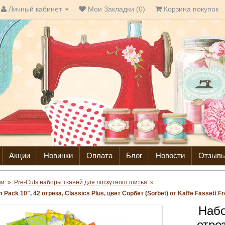
Личный кабинет
Мои Закладки (0)
Корзина покупок
Акции
Новинки
Оплата
Блог
Новости
Отзыв
ни
»
Pre-Cuts наборы тканей для лоскутного шитья
»
Pack 10", 42 отреза, Classics Plus, цвет Сорбет (Sorbet) от Kaffe Fassett Fre
Набо
отрез