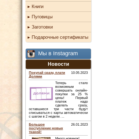
Книги
Пуговицы
Заготовки
Подарочные сертификаты
Мы в Instagram
Новости
Покупай сразу, плати
10.05.2023
Долями
Теперь стало
возможным
совершать онлайн-
покупки за 25 %
цены! Первый
платеж надо
сделать сразу,
оставшиеся три части будут
списываться с карты автоматически
с шагом в 2 недели. ...
Большое
26.01.2023
поступление новых
тканей!
Много новинок! ...