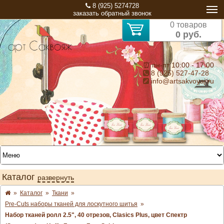
8 (925) 5274728
заказать обратный звонок
0 товаров
0 руб.
⏰ пн-пт 10:00 - 17:00
8 (925) 527-47-28
info@artsakvoyaj.ru
Каталог
развернуть
»
Каталог
»
Ткани
»
Pre-Cuts наборы тканей для лоскутного шитья
»
Набор тканей ролл 2.5", 40 отрезов, Clasics Plus, цвет Спектр