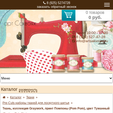
8 (925) 5274728
заказать обратный звонок
0 товаров
0 руб.
⏰ пн-пт 10:00 - 17:00
8 (925) 527-47-28
info@artsakvoyaj.ru
Каталог
развернуть
»
Каталог
»
Ткани
»
Pre-Cuts наборы тканей для лоскутного шитья
»
Ткань, коллекция Graywork, принт Помпоны (Pom Pom), цвет Туманный