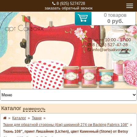
8 (925) 5274728
заказать обратный звонок
0 товаров
0 руб.
⏰ пн-пт 10:00 - 17:00
8 (925) 527-47-28
info@artsakvoyaj.ru
Каталог
развернуть
»
Каталог
»
Ткани
»
Ткани для обратной стороны (бэк) шириной 274 см Backing Fabrics 108"
»
Ткань 108", принт Лишайник (Lichen), цвет Каменный (Stone) от Betsy