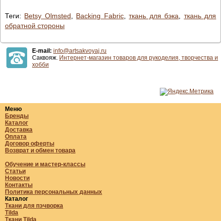
Теги:
Betsy Olmsted
,
Backing Fabric
,
ткань для бэка
,
ткань для
обратной стороны
E-mail:
info@artsakvoyaj.ru
Саквояж.
Интернет-магазин товаров для рукоделия, творчества и
хобби
Меню
Бренды
Каталог
Доставка
Оплата
Договор оферты
Возврат и обмен товара
Обучение и мастер-классы
Статьи
Новости
Контакты
Политика персональных данных
Каталог
Ткани для пэчворка
Tilda
Ткани Tilda