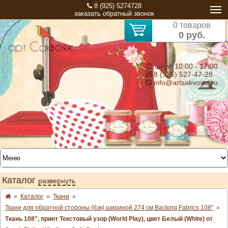
8 (925) 5274728
заказать обратный звонок
0 товаров
0 руб.
⏰ пн-пт 10:00 - 17:00
8 (925) 527-47-28
info@artsakvoyaj.ru
Каталог
развернуть
»
Каталог
»
Ткани
»
Ткани для обратной стороны (бэк) шириной 274 см Backing Fabrics 108"
»
Ткань 108", принт Текстовый узор (World Play), цвет Белый (White) от