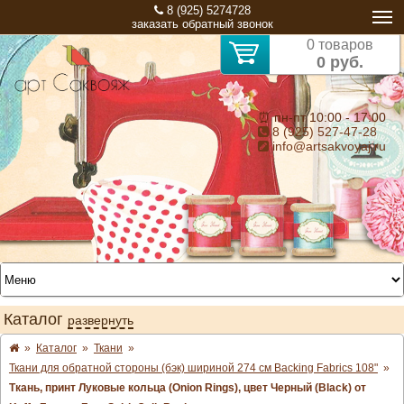
8 (925) 5274728
заказать обратный звонок
0 товаров
0 руб.
⏰ пн-пт 10:00 - 17:00
8 (925) 527-47-28
info@artsakvoyaj.ru
Каталог
развернуть
»
Каталог
»
Ткани
»
Ткани для обратной стороны (бэк) шириной 274 см Backing Fabrics 108"
»
Ткань, принт Луковые кольца (Onion Rings), цвет Черный (Black) от