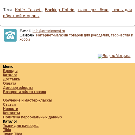
Теги:
Kaffe Fassett
,
Backing Fabric
,
ткань для бэка
,
ткань для
обратной стороны
E-mail:
info@artsakvoyaj.ru
Саквояж.
Интернет-магазин товаров для рукоделия, творчества и
хобби
Меню
Бренды
Каталог
Доставка
Оплата
Договор оферты
Возврат и обмен товара
Обучение и мастер-классы
Статьи
Новости
Контакты
Политика персональных данных
Каталог
Ткани для пэчворка
Tilda
Ткани Tilda