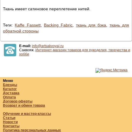
Ткань имеет сатиновое переплетение нитей.
Теги:
Kaffe Fassett
,
Backing Fabric
,
ткань для бэка
,
ткань для
обратной стороны
E-mail:
info@artsakvoyaj.ru
Саквояж.
Интернет-магазин товаров для рукоделия, творчества и
хобби
Меню
Бренды
Каталог
Доставка
Оплата
Договор оферты
Возврат и обмен товара
Обучение и мастер-классы
Статьи
Новости
Контакты
Политика персональных данных