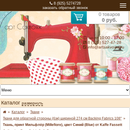
8 (925) 5274728
заказать обратный звонок
0 товаров
0 руб.
⏰ пн-пт 10:00 - 17:00
8 (925) 527-47-28
info@artsakvoyaj.ru
Каталог
развернуть
»
Каталог
»
Ткани
»
Ткани для обратной стороны (бэк) шириной 274 см Backing Fabrics 108"
»
Ткань, принт Мильфлёр (Millefiore), цвет Синий (Blue) от Kaffe Fassett