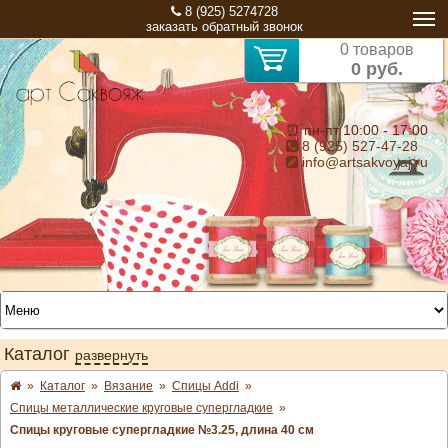
8 (925) 5274728
заказать обратный звонок
0 товаров
0 руб.
⏰ пн-пт 10:00 - 17:00
8 (925) 527-47-28
info@artsakvoyaj.ru
Каталог
развернуть
»
Каталог
»
Вязание
»
Спицы Addi
»
Спицы металлические круговые супергладкие
»
Спицы круговые супергладкие №3.25, длина 40 см