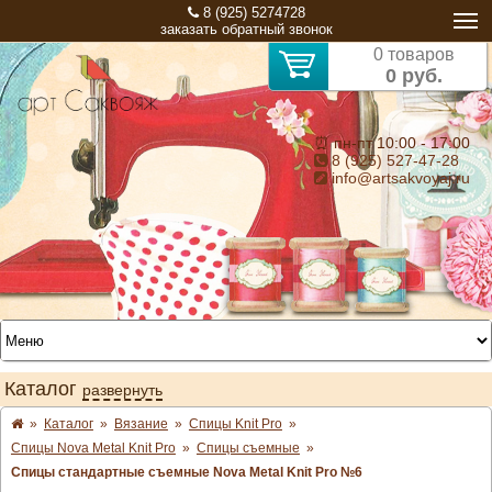
8 (925) 5274728
заказать обратный звонок
0 товаров
0 руб.
⏰ пн-пт 10:00 - 17:00
8 (925) 527-47-28
info@artsakvoyaj.ru
Каталог
развернуть
»
Каталог
»
Вязание
»
Спицы Knit Pro
»
Спицы Nova Metal Knit Pro
»
Спицы съемные
»
Спицы стандартные съемные Nova Metal Knit Pro №6