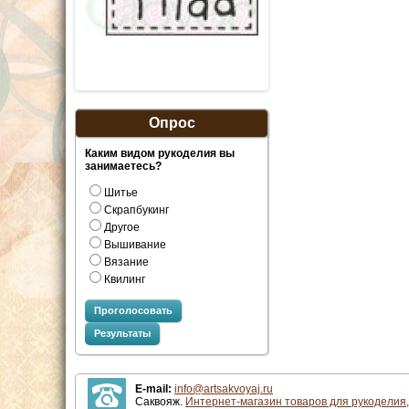
Опрос
Каким видом рукоделия вы
занимаетесь?
Шитье
Скрапбукинг
Другое
Вышивание
Вязание
Квилинг
Проголосовать
Результаты
E-mail:
info@artsakvoyaj.ru
Саквояж.
Интернет-магазин товаров для рукоделия,