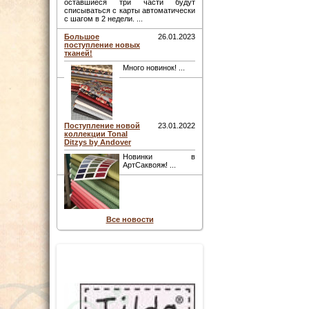
оставшиеся три части будут
списываться с карты автоматически
с шагом в 2 недели. ...
Большое
26.01.2023
поступление новых
тканей!
Много новинок! ...
Поступление новой
23.01.2022
коллекции Tonal
Ditzys by Andover
Новинки в
АртСаквояж! ...
Все новости