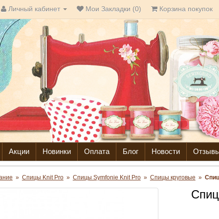
Личный кабинет
Мои Закладки (0)
Корзина покупок
Акции
Новинки
Оплата
Блог
Новости
Отзыв
ание
»
Спицы Knit Pro
»
Спицы Symfonie Knit Pro
»
Спицы круговые
»
Спиц
Спиц