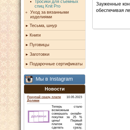
Тросики для съемных
Зауженные конч
спиц Knit Pro
обеспечивая ле
Уход за вязанными
изделиями
Тесьма, шнур
Книги
Пуговицы
Заготовки
Подарочные сертификаты
Мы в Instagram
Новости
Покупай сразу, плати
10.05.2023
Долями
Теперь стало
возможным
совершать онлайн-
покупки за 25 %
цены! Первый
платеж надо
сделать сразу,