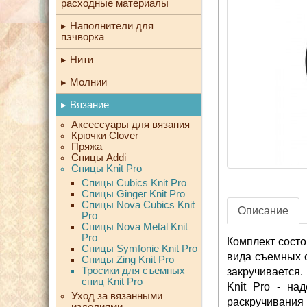
расходные материалы
Наполнители для
пэчворка
Нити
Молнии
Вязание
Аксессуары для вязания
Крючки Clover
Пряжа
Спицы Addi
Спицы Knit Pro
Спицы Cubics Knit Pro
Спицы Ginger Knit Pro
Спицы Nova Cubics Knit
Описание
Pro
Спицы Nova Metal Knit
Pro
Комплект состо
Спицы Symfonie Knit Pro
вида съемных с
Спицы Zing Knit Pro
Тросики для съемных
закручивается.
спиц Knit Pro
Knit Pro - на
Уход за вязанными
раскручивания 
изделиями