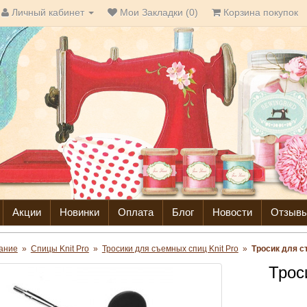
Личный кабинет
Мои Закладки (0)
Корзина покупок
Акции
Новинки
Оплата
Блог
Новости
Отзыв
ание
»
Спицы Knit Pro
»
Тросики для съемных спиц Knit Pro
»
Тросик для с
Трос