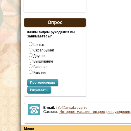
Опрос
Каким видом рукоделия вы
занимаетесь?
Шитье
Скрапбукинг
Другое
Вышивание
Вязание
Квилинг
Проголосовать
Результаты
E-mail:
info@artsakvoyaj.ru
Саквояж.
Интернет-магазин товаров для рукоделия,
Меню