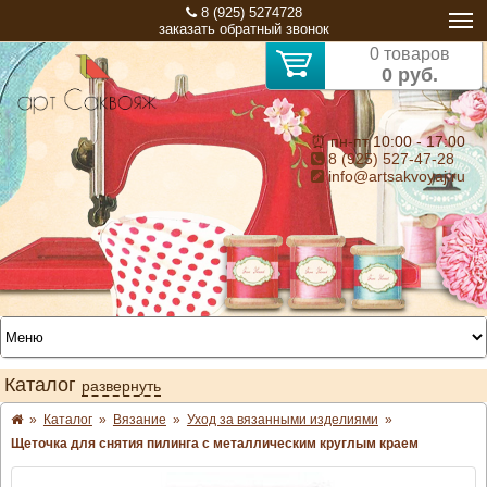
8 (925) 5274728
заказать обратный звонок
0 товаров
0 руб.
⏰ пн-пт 10:00 - 17:00
8 (925) 527-47-28
info@artsakvoyaj.ru
Каталог
развернуть
»
Каталог
»
Вязание
»
Уход за вязанными изделиями
»
Щеточка для снятия пилинга с металлическим круглым краем