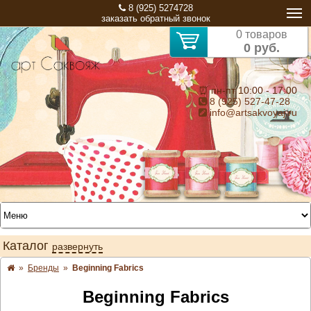
8 (925) 5274728
заказать обратный звонок
0 товаров
0 руб.
⏰ пн-пт 10:00 - 17:00
8 (925) 527-47-28
info@artsakvoyaj.ru
Каталог
развернуть
»
Бренды
»
Beginning Fabrics
Beginning Fabrics