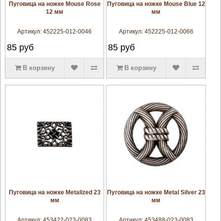
увеличить
увеличить
Пуговица на ножке Mouse Rose
Пуговица на ножке Mouse Blue 12
12 мм
мм
Артикул:
452225-012-0046
Артикул:
452225-012-0066
85
руб
85
руб
В корзину
В корзину
увеличить
увеличить
Пуговица на ножке Metalized 23
Пуговица на ножке Metal Silver 23
мм
мм
Артикул:
453422-023-0083
Артикул:
453488-023-0083