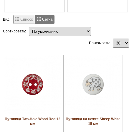
Список
Сетка
Вид:
Сортировать:
Показывать:
увеличить
увеличить
Пуговица Two-Hole Wood Red 12
Пуговица на ножке Sheep White
мм
15 мм