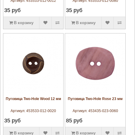
Артикул:
453533-012-0012
Артикул:
453533-012-0080
35
руб
35
руб
В корзину
В корзину
увеличить
увеличить
Пуговица Two-Hole Wood 12 мм
Пуговица Two-Hole Rose 23 мм
Артикул:
453533-012-0020
Артикул:
453435-023-0060
35
руб
85
руб
В корзину
В корзину