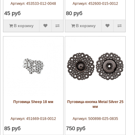
Артикул:
453533-012-0048
Артикул:
452600-015-0012
45
руб
80
руб
В корзину
В корзину
увеличить
увеличить
Пуговица Sheep 18 мм
Пуговица-кнопка Metal Silver 25
мм
Артикул:
451669-018-0012
Артикул:
500898-025-0835
85
руб
750
руб