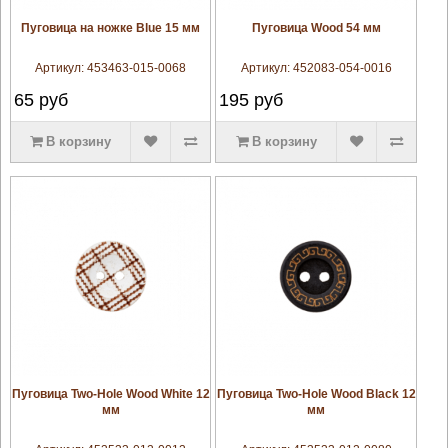
увеличить
увеличить
Пуговица на ножке Blue 15 мм
Пуговица Wood 54 мм
Артикул:
453463-015-0068
Артикул:
452083-054-0016
65
руб
195
руб
В корзину
В корзину
увеличить
увеличить
Пуговица Two-Hole Wood White 12
Пуговица Two-Hole Wood Black 12
мм
мм