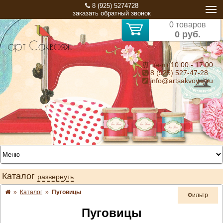
8 (925) 5274728
заказать обратный звонок
0 товаров
0 руб.
⏰ пн-пт 10:00 - 17:00
8 (925) 527-47-28
info@artsakvoyaj.ru
Каталог
развернуть
»
Каталог
»
Пуговицы
Фильтр
Пуговицы