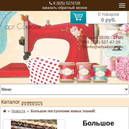
8 (925) 5274728
заказать обратный звонок
0 товаров
0 руб.
⏰ пн-пт 10:00 - 17:00
8 (925) 527-47-28
info@artsakvoyaj.ru
Каталог
развернуть
»
Новости
»
Большое поступление новых тканей!
Большое