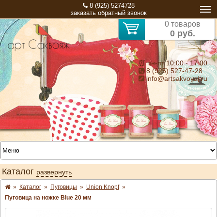
8 (925) 5274728
заказать обратный звонок
0 товаров
0 руб.
⏰ пн-пт 10:00 - 17:00
8 (925) 527-47-28
info@artsakvoyaj.ru
Каталог
развернуть
»
Каталог
»
Пуговицы
»
Union Knopf
»
Пуговица на ножке Blue 20 мм