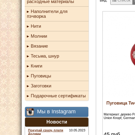
Список
Вид:
расходные материалы
Наполнители для
пэчворка
Нити
Молнии
Вязание
Тесьма, шнур
Книги
Пуговицы
Заготовки
Подарочные сертификаты
Пуговица Tw
Мы в Instagram
Материал: дерево Р
Union Knopf, German
Новости
Покупай сразу, плати
10.05.2023
45
руб.
Долями