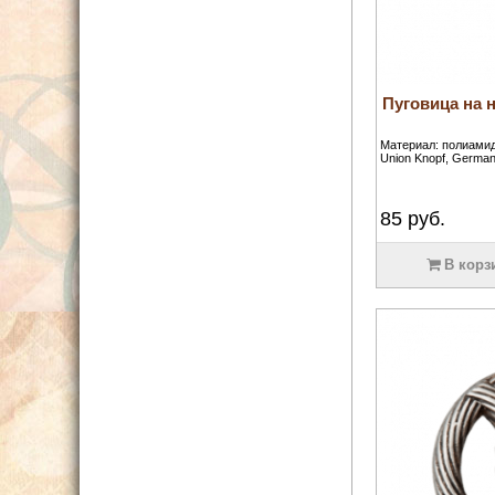
Пуговица на 
Материал: полиамид
Union Knopf, German
85
руб.
В корз