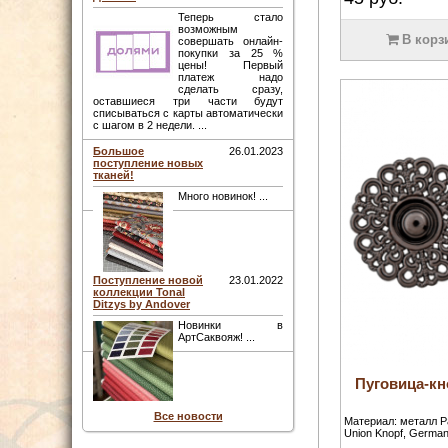
Теперь стало
возможным
В корз
совершать онлайн-
покупки за 25 %
цены! Первый
платеж надо
сделать сразу,
оставшиеся три части будут
списываться с карты автоматически
с шагом в 2 недели. ...
Большое
26.01.2023
поступление новых
тканей!
Много новинок! ...
Поступление новой
23.01.2022
коллекции Tonal
Ditzys by Andover
Новинки в
АртСаквояж! ...
Пуговица-кно
Все новости
Материал: металл Р
Union Knopf, German