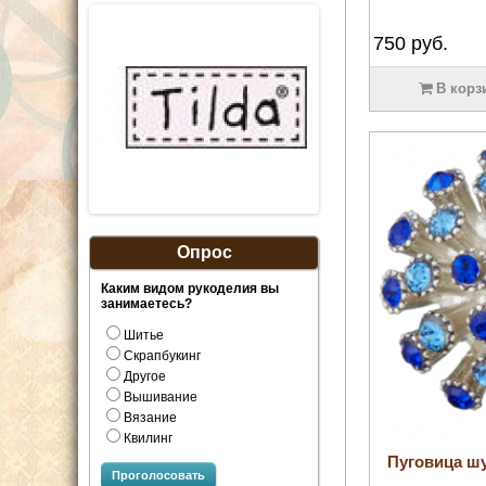
750
руб.
В корз
Опрос
Каким видом рукоделия вы
занимаетесь?
Шитье
Скрапбукинг
Другое
Вышивание
Вязание
Квилинг
Пуговица шу
Проголосовать