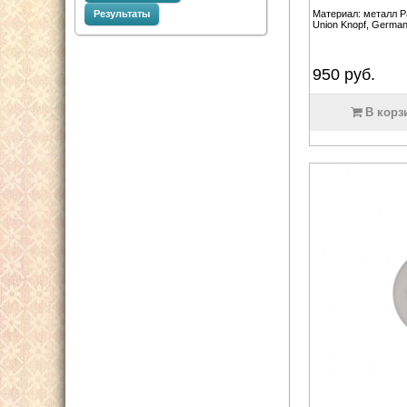
Материал: металл Р
Результаты
Union Knopf, German
950
руб.
В корз