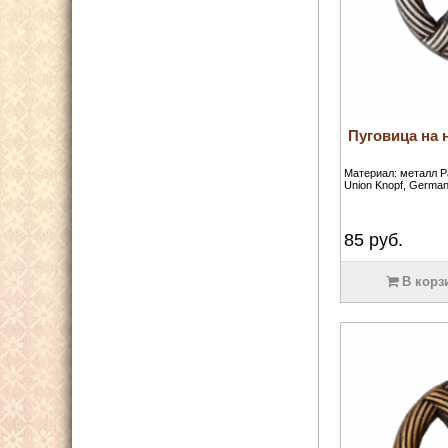
Пуговица на н
Материал: металл Р
Union Knopf, German
85
руб.
В корз