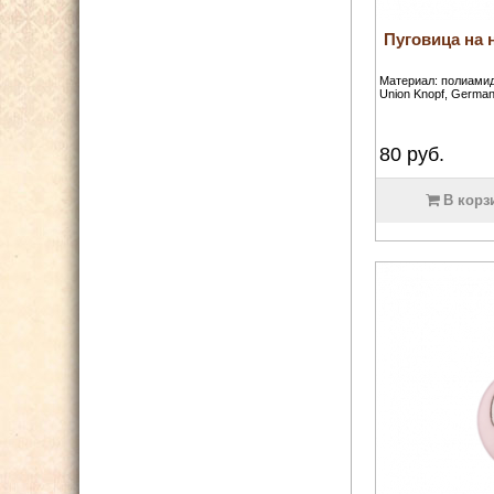
Пуговица на 
Материал: полиамид
Union Knopf, German
80
руб.
В корз