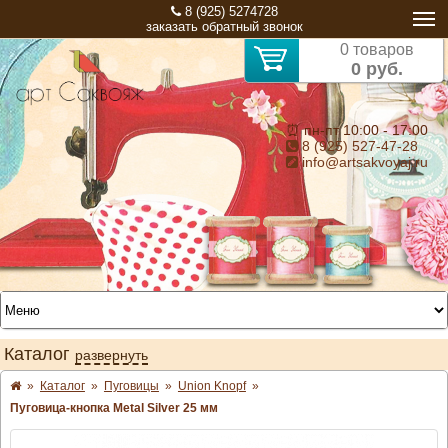
8 (925) 5274728
заказать обратный звонок
0 товаров
0 руб.
⏰ пн-пт 10:00 - 17:00
8 (925) 527-47-28
info@artsakvoyaj.ru
Каталог
развернуть
»
Каталог
»
Пуговицы
»
Union Knopf
»
Пуговица-кнопка Metal Silver 25 мм