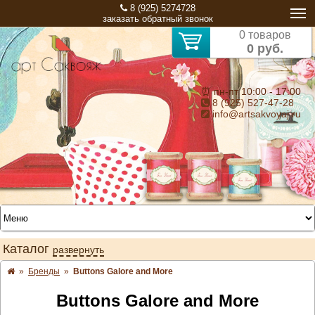
8 (925) 5274728
заказать обратный звонок
0 товаров
0 руб.
⏰ пн-пт 10:00 - 17:00
8 (925) 527-47-28
info@artsakvoyaj.ru
Каталог
развернуть
»
Бренды
»
Buttons Galore and More
Buttons Galore and More