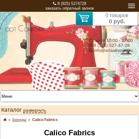
8 (925) 5274728
заказать обратный звонок
0 товаров
0 руб.
⏰ пн-пт 10:00 - 17:00
8 (925) 527-47-28
info@artsakvoyaj.ru
Каталог
развернуть
»
Бренды
»
Calico Fabrics
Calico Fabrics