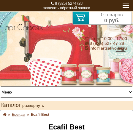
8 (925) 5274728
заказать обратный звонок
0 товаров
0 руб.
⏰ пн-пт 10:00 - 17:00
8 (925) 527-47-28
info@artsakvoyaj.ru
Каталог
развернуть
»
Бренды
»
Ecafil Best
Ecafil Best