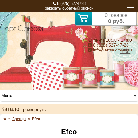
8 (925) 5274728
заказать обратный звонок
0 товаров
0 руб.
⏰ пн-пт 10:00 - 17:00
8 (925) 527-47-28
info@artsakvoyaj.ru
Каталог
развернуть
»
Бренды
»
Efco
Efco