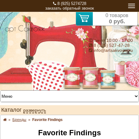
8 (925) 5274728
заказать обратный звонок
0 товаров
0 руб.
⏰ пн-пт 10:00 - 17:00
8 (925) 527-47-28
info@artsakvoyaj.ru
Каталог
развернуть
»
Бренды
»
Favorite Findings
Favorite Findings