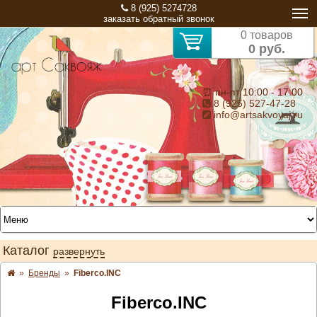
8 (925) 5274728
заказать обратный звонок
0 товаров
0 руб.
⏰ пн-пт 10:00 - 17:00
8 (925) 527-47-28
info@artsakvoyaj.ru
Каталог
развернуть
»
Бренды
»
Fiberco.INC
Fiberco.INC