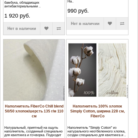
На..
бамбука, обладающих
антибактериальными ..
990
руб.
1 920
руб.
Нет в наличии
Нет в наличии
Наполнитель FiberCo Chill blend
Наполнитель 100% хлопок
50/50 хлопок/шерсть 135 г/м 110
Simply Cotton, ширина 228 см,
см
FiberCo
Натуральный, приятный на ощупь
Наполнитель "Simply Cotton" из
наполнитель, созданный специально
натурального неотбеленного хлопка,
для квилтинга и пэчворка. Подходит
создан специально для квилтинга и ..