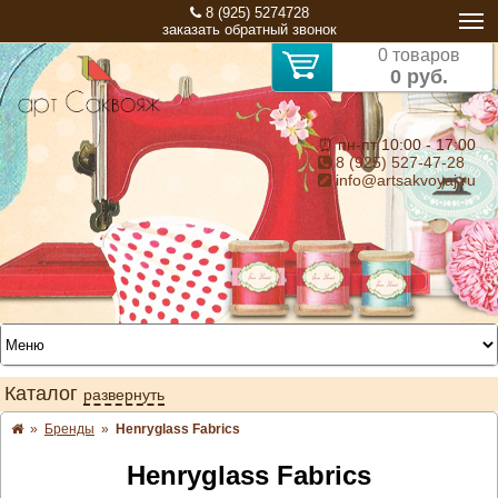
8 (925) 5274728
заказать обратный звонок
0 товаров
0 руб.
⏰ пн-пт 10:00 - 17:00
8 (925) 527-47-28
info@artsakvoyaj.ru
Каталог
развернуть
»
Бренды
»
Henryglass Fabrics
Henryglass Fabrics