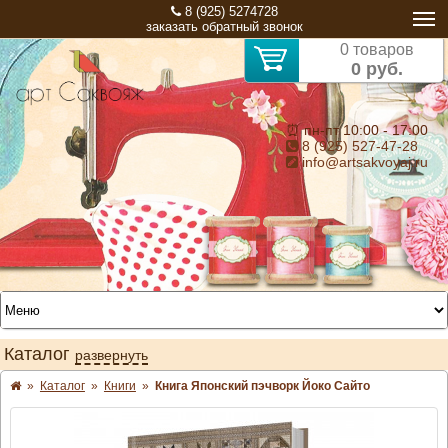
8 (925) 5274728
заказать обратный звонок
0 товаров
0 руб.
⏰ пн-пт 10:00 - 17:00
8 (925) 527-47-28
info@artsakvoyaj.ru
Каталог
развернуть
»
Каталог
»
Книги
»
Книга Японский пэчворк Йоко Сайто