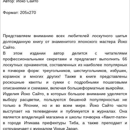
Автор: Йоко Сайто
Формат: 205х270
Представляем вниманию всех любителей лоскутного шитья
долгожданную книгу от знаменитого японского мастера Йоко
Сайто.
В этом издании автор делится с читателями
профессиональными секретами и предлагает выполнить 66
лоскутных орнаментов, составленных из наиболее популярных
в пэчворке форм: треугольников, шестиугольников, избушек,
корзинок и многих других! Также в книге представлены
роскошные квилты и сумки с подробными пошаговыми
описаниями и схемами, включая большеформатные выкройки.
Изделия Йоко Сайто, в которых большое внимание уделяется
выбору расцветки, пользуются бешеной популярностью не
только в Японии, но и во всем мире. Йоко Сайто часто
выступает на телевидении и публикуется в журналах. Она
является владелицей магазина и школы пэчворка «Квилт-пати»
в городе Итикава префектуры Тиба, а также преподает и
сотрудничает с журналом Vogue Japan.