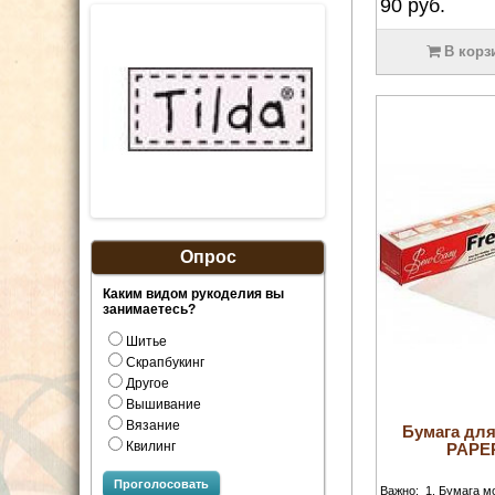
90
руб.
В корз
Опрос
Каким видом рукоделия вы
занимаетесь?
Шитье
Скрапбукинг
Другое
Вышивание
Вязание
Бумага дл
Квилинг
PAPER
Проголосовать
Важно: 1. Бумага м