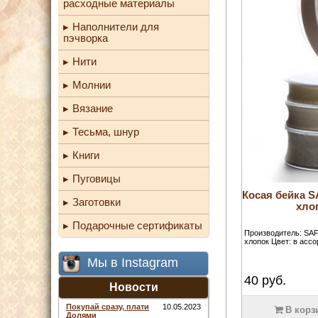
расходные материалы
Наполнители для
пэчворка
Нити
Молнии
Вязание
Тесьма, шнур
Книги
Пуговицы
Косая бейка S
Заготовки
хло
Подарочные сертификаты
Производитель: SAF
хлопок Цвет: в ассо
Мы в Instagram
40
руб.
Новости
Покупай сразу, плати
10.05.2023
В корз
Долями