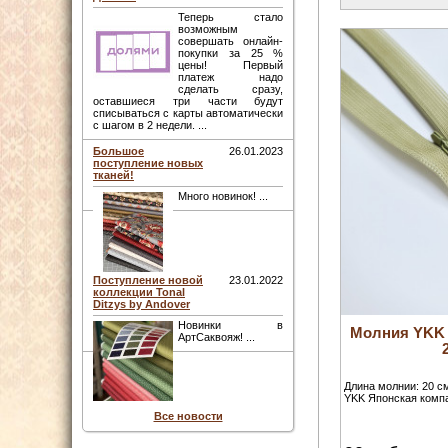
Теперь стало
возможным
совершать онлайн-
покупки за 25 %
цены! Первый
платеж надо
сделать сразу,
оставшиеся три части будут
списываться с карты автоматически
с шагом в 2 недели. ...
Большое
26.01.2023
поступление новых
тканей!
Много новинок! ...
Поступление новой
23.01.2022
коллекции Tonal
Ditzys by Andover
Новинки в
Молния YKK 
АртСаквояж! ...
Длина молнии: 20 с
YKK Японская компа
Все новости