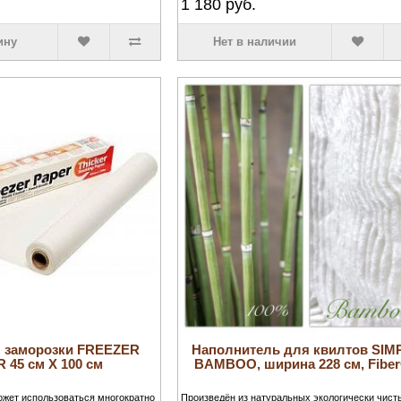
1 180
руб.
ину
Нет в наличии
я заморозки FREEZER
Наполнитель для квилтов SIM
 45 см Х 100 см
BAMBOO, ширина 228 см, Fibe
ожет использоваться многократно
Произведён из натуральных экологически чист