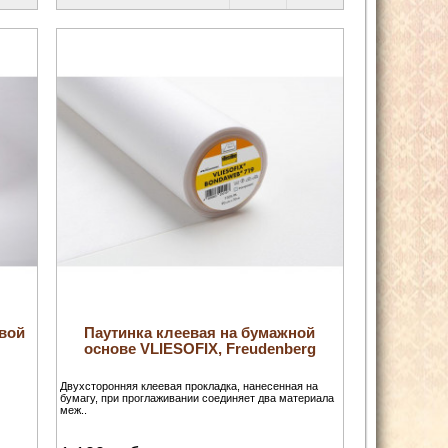
вой
Паутинка клеевая на бумажной
основе VLIESOFIX, Freudenberg
Двухсторонняя клеевая прокладка, нанесенная на
бумагу, при проглаживании соединяет два материала
меж..