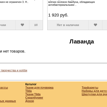
аги не ограничен 3. Н..
мягких волокон бамбука, обладающих
антибактериальными ..
1 920
руб.
ичии
Нет в наличии
Лаванда
и нет товаров.
 творчества и хобби
Каталог
лассы
Ткани для пэчворка
Трафареты
Tilda
Наборы для детс
Ткани Tilda
Шкатулки для ру
Скрапбукинг
ных данных
Декор