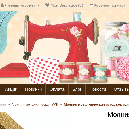
Личный кабинет
Мои Закладки (0)
Корзина покупок
Акции
Новинки
Оплата
Блог
Новости
Отзыв
лнии
»
Молния металлическая YKK
»
Молния металлическая неразъёмная 
Молни