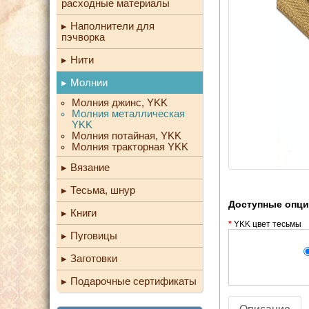
расходные материалы
Наполнители для
пэчворка
Нити
Молнии
Молния джинс, YKK
Молния металлическая
YKK
Молния потайная, YKK
Молния тракторная YKK
Вязание
Тесьма, шнур
Доступные опц
Книги
YKK цвет тесьмы
Пуговицы
Заготовки
Подарочные сертификаты