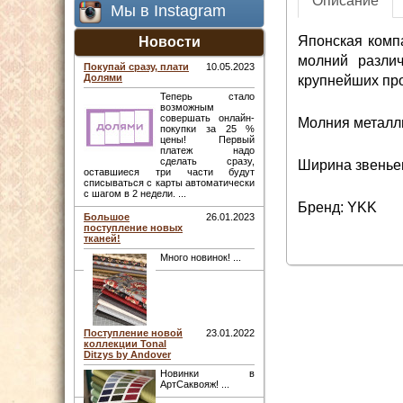
Описание
Мы в Instagram
Японская комп
Новости
молний различ
Покупай сразу, плати
10.05.2023
Долями
крупнейших про
Теперь стало
возможным
совершать онлайн-
Молния металли
покупки за 25 %
цены! Первый
платеж надо
сделать сразу,
Ширина звеньев
оставшиеся три части будут
списываться с карты автоматически
с шагом в 2 недели. ...
Бренд: YKK
Большое
26.01.2023
поступление новых
тканей!
Много новинок! ...
Поступление новой
23.01.2022
коллекции Tonal
Ditzys by Andover
Новинки в
АртСаквояж! ...