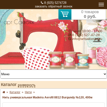
8 (925) 5274728
заказать обратный звонок
0 товаров
0 руб.
⏰ пн-пт 10:00 - 17:00
8 (925) 527-47-28
info@artsakvoyaj.ru
Каталог
развернуть
»
Каталог
»
Нити
»
Нить универсальная Madeira Aerofil 8812 Burgundy №120, 400м