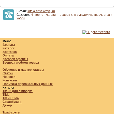
E-mail:
info@artsakvoyaj.ru
Саквояж.
Интернет-магазин товаров для рукоделия, творчества и
хобби
Меню
Бренды
Каталог
Доставка
Оплата
Договор оферты
Возврат и обмен товара
Обучение и мастер-классы
Статьи
Новости
Контакты
Политика персональных данных
Каталог
Ткани для пэчворка
Tilda
Ткани Tilda
Скрапбукинг
Декор
Трафареты