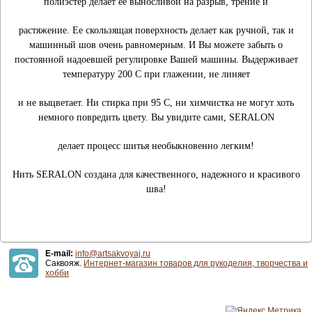
полиэстер делает ее выносливой на разрыв, трение и
растяжение. Ее скользящая поверхность делает как ручной, так и
машинный шов очень равномерным. И Вы можете за
быть о
постоянной надоевшей регулировке Вашей машины. Выдерживает
температуру 200 С при глажении, не линяет
и не выцветает. Ни стирка при 95 С, ни химчистка не могут хоть
немного повредить цвету. Вы увидите сами, SERALON
делает процесс шитья необыкновенно легким!
Нить SERALON создана для качественного, надежного и красивого
шва!
E-mail:
info@artsakvoyaj.ru
Саквояж.
Интернет-магазин товаров для рукоделия, творчества и
хобби