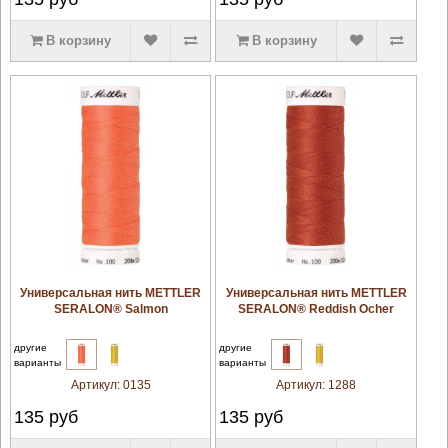
В корзину
В корзину
увеличить
увеличить
Универсальная нить METTLER
Универсальная нить METTLER
SERALON® Salmon
SERALON® Reddish Ocher
другие
другие
варианты
варианты
Артикул:
0135
Артикул:
1288
135
руб
135
руб