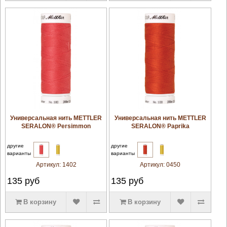
увеличить
увеличить
Универсальная нить METTLER
Универсальная нить METTLER
SERALON® Persimmon
SERALON® Paprika
другие
другие
варианты
варианты
Артикул:
1402
Артикул:
0450
135
руб
135
руб
В корзину
В корзину