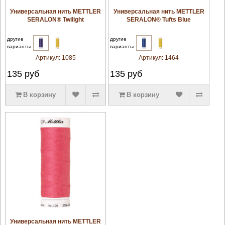
увеличить
увеличить
Универсальная нить METTLER
Универсальная нить METTLER
SERALON® Twilight
SERALON® Tufts Blue
другие
другие
варианты
варианты
Артикул:
1085
Артикул:
1464
135
руб
135
руб
В корзину
В корзину
увеличить
Универсальная нить METTLER