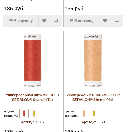
135
руб
135
руб
В корзину
В корзину
увеличить
увеличить
Универсальная нить METTLER
Универсальная нить METTLER
SERALON® Spanish Tile
SERALON® Shrimp Pink
другие
другие
варианты
варианты
Артикул:
0507
Артикул:
1163
135
руб
135
руб