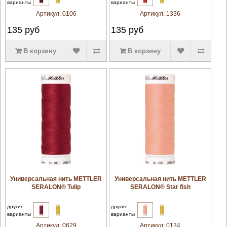
варианты
варианты
Артикул:
0106
Артикул:
1336
135
руб
135
руб
В корзину
В корзину
увеличить
увеличить
Универсальная нить METTLER
Универсальная нить METTLER
SERALON® Tulip
SERALON® Star fish
другие
другие
варианты
варианты
Артикул:
0629
Артикул:
0134