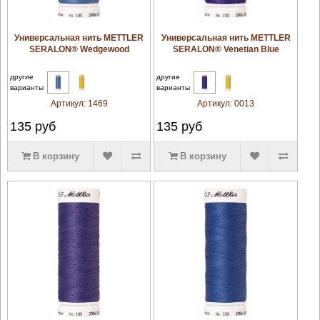
увеличить
увеличить
Универсальная нить METTLER
Универсальная нить METTLER
SERALON® Wedgewood
SERALON® Venetian Blue
другие
другие
варианты
варианты
Артикул:
1469
Артикул:
0013
135
руб
135
руб
В корзину
В корзину