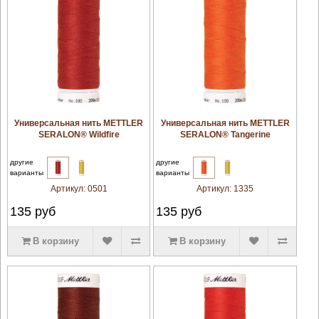
увеличить
увеличить
Универсальная нить METTLER
Универсальная нить METTLER
SERALON® Wildfire
SERALON® Tangerine
другие
другие
варианты
варианты
Артикул:
0501
Артикул:
1335
135
руб
135
руб
В корзину
В корзину