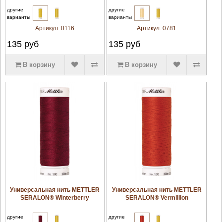
другие
другие
варианты
варианты
Артикул:
0116
Артикул:
0781
135
руб
135
руб
В корзину
В корзину
увеличить
увеличить
Универсальная нить METTLER
Универсальная нить METTLER
SERALON® Winterberry
SERALON® Vermillion
другие
другие