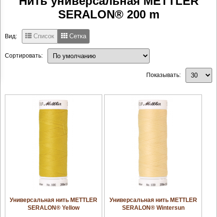
Нить универсальная METTLER
SERALON® 200 m
Список
Сетка
Вид:
Сортировать:
Показывать:
увеличить
увеличить
Универсальная нить METTLER
Универсальная нить METTLER
SERALON® Yellow
SERALON® Wintersun