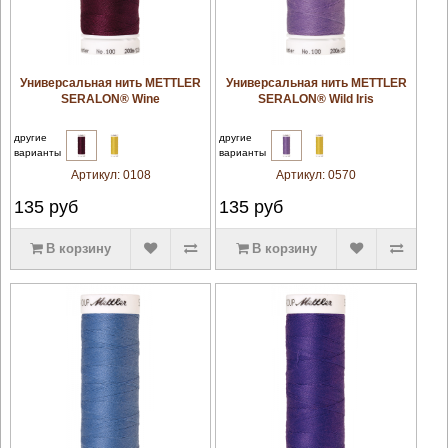
увеличить
увеличить
Универсальная нить METTLER
Универсальная нить METTLER
SERALON® Wine
SERALON® Wild Iris
другие
другие
варианты
варианты
Артикул:
0108
Артикул:
0570
135
руб
135
руб
В корзину
В корзину