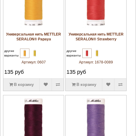
увеличить
увеличить
Универсальная нить METTLER
Универсальная нить METTLER
SERALON® Papaya
SERALON® Strawberry
другие
другие
варианты
варианты
Артикул:
0607
Артикул:
1678-0089
135
руб
135
руб
В корзину
В корзину