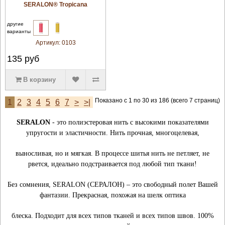
SERALON® Tropicana
другие
варианты
Артикул:
0103
135
руб
В корзину
Показано с 1 по 30 из 186 (всего 7 страниц)
1
2
3
4
5
6
7
>
>|
SERALON
- это полиэстеровая нить с высокими показателями
упругости и эластичности. Нить прочная, многоцелевая,
выносливая, но и мягкая. В процессе шитья нить не петляет, не
рвется, идеально подстраивается под любой тип ткани!
Без сомнения, SERALON (СЕРАЛОН) – это свободный полет Вашей
фантазии. Прекрасная, похожая на шелк оптика
блеска. Подходит для всех типов тканей и всех типов швов. 100%