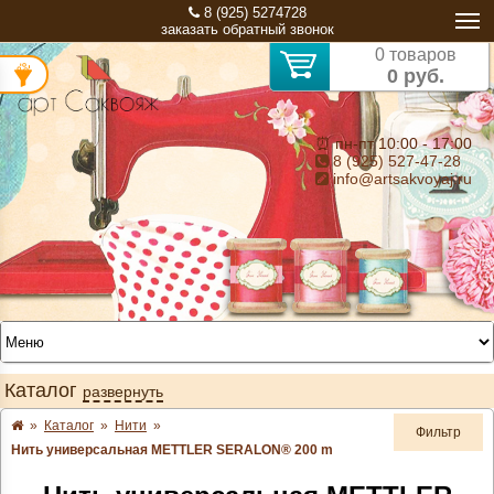
8 (925) 5274728
заказать обратный звонок
0 товаров
0 руб.
⏰ пн-пт 10:00 - 17:00
8 (925) 527-47-28
info@artsakvoyaj.ru
Каталог
развернуть
»
Каталог
»
Нити
»
Фильтр
Нить универсальная METTLER SERALON® 200 m