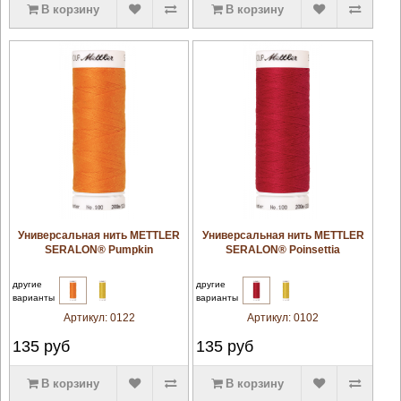
В корзину
В корзину
увеличить
увеличить
Универсальная нить METTLER
Универсальная нить METTLER
SERALON® Pumpkin
SERALON® Poinsettia
другие
другие
варианты
варианты
Артикул:
0122
Артикул:
0102
135
руб
135
руб
В корзину
В корзину