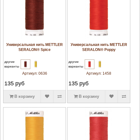
увеличить
увеличить
Универсальная нить METTLER
Универсальная нить METTLER
SERALON® Spice
SERALON® Poppy
другие
другие
варианты
варианты
Артикул:
0636
Артикул:
1458
135
руб
135
руб
В корзину
В корзину