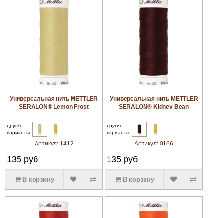
увеличить
увеличить
Универсальная нить METTLER
Универсальная нить METTLER
SERALON® Lemon Frost
SERALON® Kidney Bean
другие
другие
варианты
варианты
Артикул:
1412
Артикул:
0166
135
руб
135
руб
В корзину
В корзину