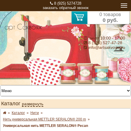
8 (925) 5274728
заказать обратный звонок
0 товаров
0 руб.
⏰ пн-пт 10:00 - 17:00
8 (925) 527-47-28
info@artsakvoyaj.ru
Каталог
развернуть
»
Каталог
»
Нити
»
Нить универсальная METTLER SERALON® 200 m
»
Универсальная нить METTLER SERALON® Pecan