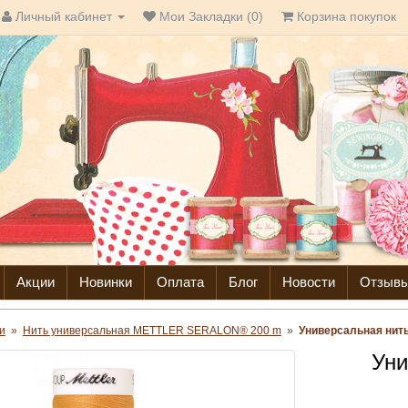
Личный кабинет
Мои Закладки (0)
Корзина покупок
Акции
Новинки
Оплата
Блог
Новости
Отзыв
и
»
Нить универсальная METTLER SERALON® 200 m
»
Универсальная нит
Уни