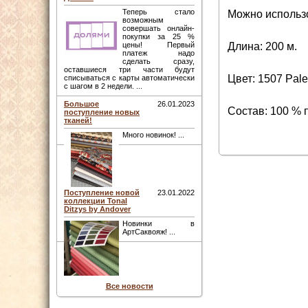
Теперь стало
Можно использо
возможным
совершать онлайн-
покупки за 25 %
Длина: 200 м.
цены! Первый
платеж надо
сделать сразу,
оставшиеся три части будут
Цвет: 1507 Pale
списываться с карты автоматически
с шагом в 2 недели. ...
Большое
26.01.2023
Состав: 100 % 
поступление новых
тканей!
Много новинок! ...
Поступление новой
23.01.2022
коллекции Tonal
Ditzys by Andover
Новинки в
АртСаквояж! ...
Все новости