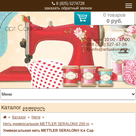
8 (925) 5274728
заказать обратный звонок
0 товаров
0 руб.
⏰ пн-пт 10:00 - 17:00
8 (925) 527-47-28
info@artsakvoyaj.ru
Каталог
развернуть
»
Каталог
»
Нити
»
Нить универсальная METTLER SERALON® 200 m
»
Универсальная нить METTLER SERALON® Ice Cap