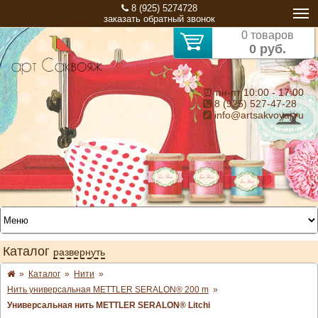
8 (925) 5274728
заказать обратный звонок
0 товаров
0 руб.
⏰ пн-пт 10:00 - 17:00
8 (925) 527-47-28
info@artsakvoyaj.ru
Каталог
развернуть
»
Каталог
»
Нити
»
Нить универсальная METTLER SERALON® 200 m
»
Универсальная нить METTLER SERALON® Litchi