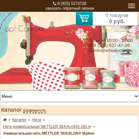
8 (925) 5274728
заказать обратный звонок
0 товаров
0 руб.
⏰ пн-пт 10:00 - 17:00
8 (925) 527-47-28
info@artsakvoyaj.ru
Каталог
развернуть
»
Каталог
»
Нити
»
Нить универсальная METTLER SERALON® 200 m
»
Универсальная нить METTLER SERALON® Mallow