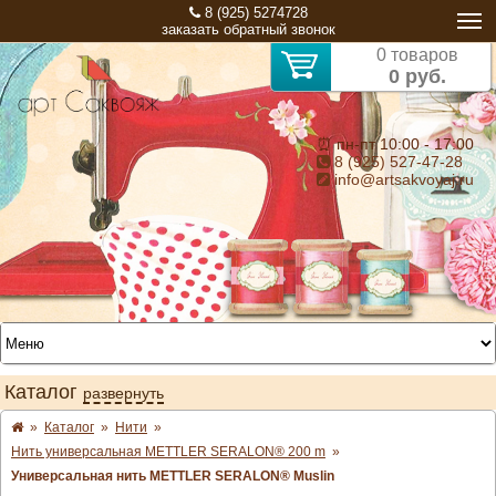
8 (925) 5274728
заказать обратный звонок
0 товаров
0 руб.
⏰ пн-пт 10:00 - 17:00
8 (925) 527-47-28
info@artsakvoyaj.ru
Каталог
развернуть
»
Каталог
»
Нити
»
Нить универсальная METTLER SERALON® 200 m
»
Универсальная нить METTLER SERALON® Muslin