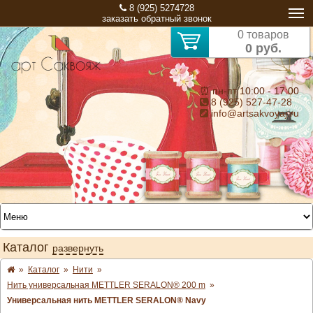
8 (925) 5274728
заказать обратный звонок
0 товаров
0 руб.
⏰ пн-пт 10:00 - 17:00
8 (925) 527-47-28
info@artsakvoyaj.ru
Каталог
развернуть
»
Каталог
»
Нити
»
Нить универсальная METTLER SERALON® 200 m
»
Универсальная нить METTLER SERALON® Navy