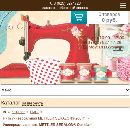
8 (925) 5274728
заказать обратный звонок
0 товаров
0 руб.
⏰ пн-пт 10:00 - 17:00
8 (925) 527-47-28
info@artsakvoyaj.ru
Каталог
развернуть
»
Каталог
»
Нити
»
Нить универсальная METTLER SERALON® 200 m
»
Универсальная нить METTLER SERALON® Obsidian