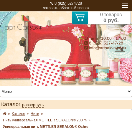
8 (925) 5274728
заказать обратный звонок
0 товаров
0 руб.
⏰ пн-пт 10:00 - 17:00
8 (925) 527-47-28
info@artsakvoyaj.ru
Каталог
развернуть
»
Каталог
»
Нити
»
Нить универсальная METTLER SERALON® 200 m
»
Универсальная нить METTLER SERALON® Ochre