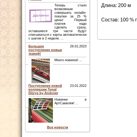
Длина: 200 м
Теперь стало
возможным
совершать онлайн-
покупки за 25 %
Состав: 100 % 
цены! Первый
платеж надо
сделать сразу,
оставшиеся три части будут
списываться с карты автоматически
с шагом в 2 недели. ...
Большое
26.01.2023
поступление новых
тканей!
Много новинок! ...
Поступление новой
23.01.2022
коллекции Tonal
Ditzys by Andover
Новинки в
АртСаквояж! ...
Все новости