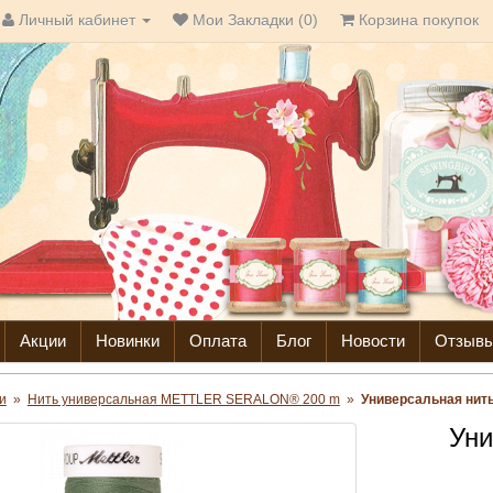
Личный кабинет
Мои Закладки (0)
Корзина покупок
Акции
Новинки
Оплата
Блог
Новости
Отзыв
и
»
Нить универсальная METTLER SERALON® 200 m
»
Универсальная нит
Уни