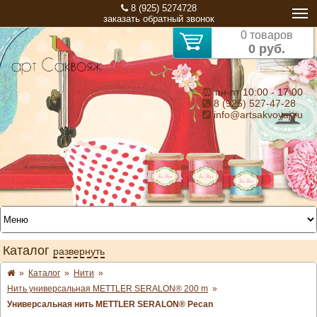
8 (925) 5274728
заказать обратный звонок
0 товаров
0 руб.
⏰ пн-пт 10:00 - 17:00
8 (925) 527-47-28
info@artsakvoyaj.ru
Каталог
развернуть
»
Каталог
»
Нити
»
Нить универсальная METTLER SERALON® 200 m
»
Универсальная нить METTLER SERALON® Pecan