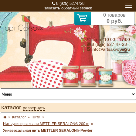
8 (925) 5274728
заказать обратный звонок
0 товаров
0 руб.
⏰ пн-пт 10:00 - 17:00
8 (925) 527-47-28
info@artsakvoyaj.ru
Каталог
развернуть
»
Каталог
»
Нити
»
Нить универсальная METTLER SERALON® 200 m
»
Универсальная нить METTLER SERALON® Pewter