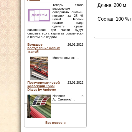
Длина: 200 м
Теперь стало
возможным
совершать онлайн-
покупки за 25 %
Состав: 100 % 
цены! Первый
платеж надо
сделать сразу,
оставшиеся три части будут
списываться с карты автоматически
с шагом в 2 недели. ...
Большое
26.01.2023
поступление новых
тканей!
Много новинок! ...
Поступление новой
23.01.2022
коллекции Tonal
Ditzys by Andover
Новинки в
АртСаквояж! ...
Все новости