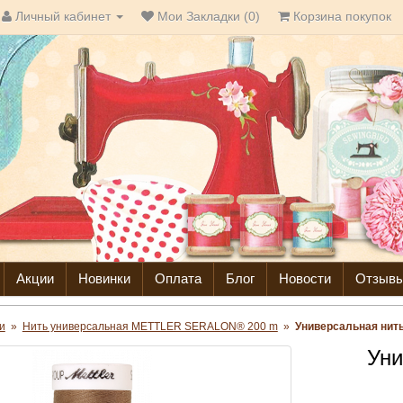
Личный кабинет
Мои Закладки (0)
Корзина покупок
Акции
Новинки
Оплата
Блог
Новости
Отзыв
и
»
Нить универсальная METTLER SERALON® 200 m
»
Универсальная нит
Уни