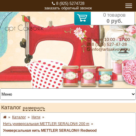
8 (925) 5274728
заказать обратный звонок
0 товаров
0 руб.
⏰ пн-пт 10:00 - 17:00
8 (925) 527-47-28
info@artsakvoyaj.ru
Каталог
развернуть
»
Каталог
»
Нити
»
Нить универсальная METTLER SERALON® 200 m
»
Универсальная нить METTLER SERALON® Redwood